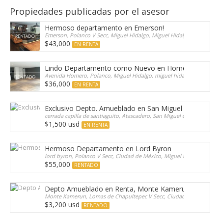
Propiedades publicadas por el asesor
Hermoso departamento en Emerson!
Emerson, Polanco V Secc, Miguel Hidalgo, Miguel Hidalgo, 11510, Me
$43,000
EN RENTA
Lindo Departamento como Nuevo en Homero
Avenida Homero, Polanco, Miguel Hidalgo, miguel hidalgo, Mexico
$36,000
EN RENTA
Exclusivo Depto. Amueblado en San Miguel de Allende!
cerrada capilla de santiaguito, Atascadero, San Miguel de Allende, g
$1,500 usd
EN RENTA
Hermoso Departamento en Lord Byron
lord byron, Polanco V Secc, Ciudad de México, Miguel Hidalgo, 1151
$55,000
RENTADO
Depto Amueblado en Renta, Monte Kamerun
Monte Kamerun, Lomas de Chapultepec V Secc, Ciudad de México, Mi
$3,200 usd
RENTADO