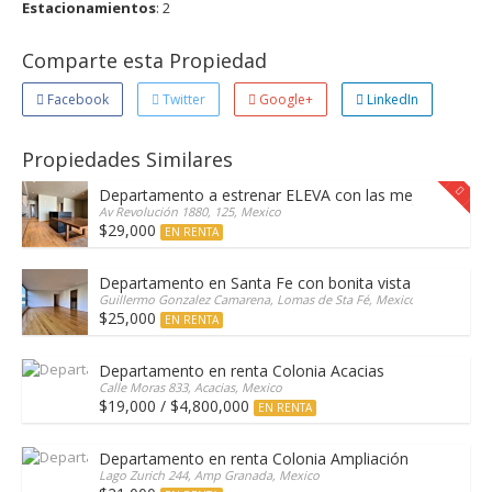
Estacionamientos
: 2
Comparte esta Propiedad
Facebook
Twitter
Google+
LinkedIn
Propiedades Similares
Departamento a estrenar ELEVA con las mejores amen
Av Revolución 1880, 125, Mexico
$29,000
EN RENTA
Departamento en Santa Fe con bonita vista arbolada
Guillermo Gonzalez Camarena, Lomas de Sta Fé, Mexico
$25,000
EN RENTA
Departamento en renta Colonia Acacias
Calle Moras 833, Acacias, Mexico
$19,000 / $4,800,000
EN RENTA
Departamento en renta Colonia Ampliación Granada, L
Lago Zurich 244, Amp Granada, Mexico