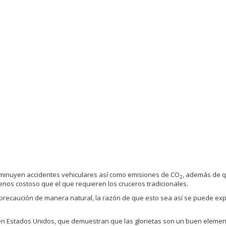
sminuyen accidentes vehiculares así como emisiones de CO
, además de 
2
nos costoso que el que requieren los cruceros tradicionales.
precaución de manera natural, la razón de que esto sea así se puede exp
 en Estados Unidos, que demuestran que las glorietas son un buen eleme