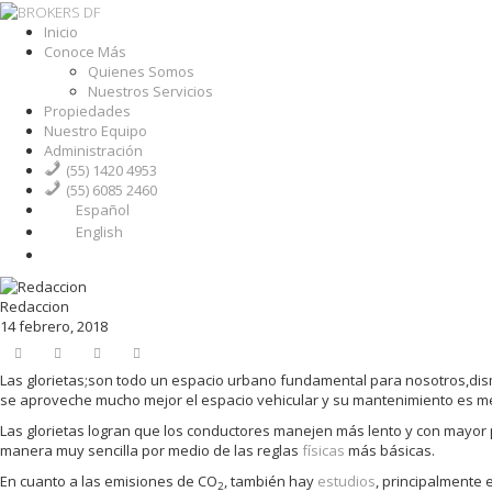
Inicio
Conoce Más
Quienes Somos
Nuestros Servicios
Propiedades
Nuestro Equipo
Administración
(55) 1420 4953
(55) 6085 2460
Español
English
Redaccion
14 febrero, 2018
Las glorietas;son todo un espacio urbano fundamental para nosotros,di
se aproveche mucho mejor el espacio vehicular y su mantenimiento es me
Las glorietas logran que los conductores manejen más lento y con mayor 
manera muy sencilla por medio de las reglas
físicas
más básicas.
En cuanto a las emisiones de CO
, también hay
estudios
, principalmente
2