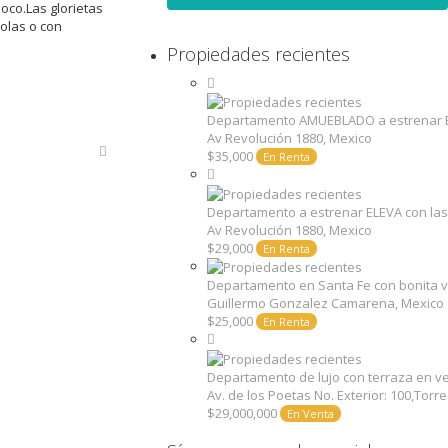
oco.Las glorietas
olas o con
Propiedades recientes
Departamento AMUEBLADO a estrenar E
Av Revolución 1880, Mexico
$35,000
En Renta
Departamento a estrenar ELEVA con la
Av Revolución 1880, Mexico
$29,000
En Renta
Departamento en Santa Fe con bonita v
Guillermo Gonzalez Camarena, Mexico
$25,000
En Renta
Departamento de lujo con terraza en v
Av. de los Poetas No. Exterior: 100,Torr
$29,000,000
En Venta