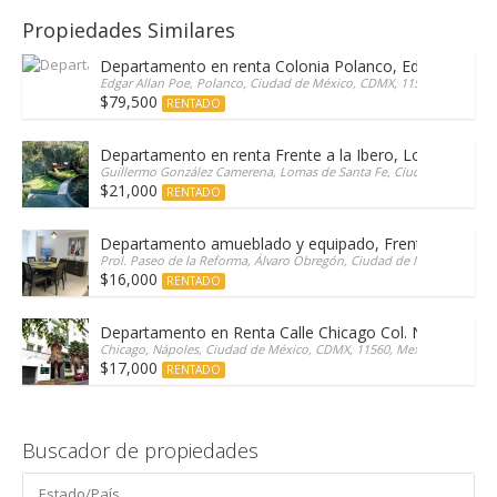
Propiedades Similares
Departamento en renta Colonia Polanco, Edgar Allan 
Edgar Allan Poe, Polanco, Ciudad de México, CDMX, 11550, Mexico
$79,500
RENTADO
Departamento en renta Frente a la Ibero, Lomas de Sa
Guillermo González Camerena, Lomas de Santa Fe, Ciudad de México
$21,000
RENTADO
Departamento amueblado y equipado, Frente a Patio 
Prol. Paseo de la Reforma, Álvaro Obregón, Ciudad de México, Santa
$16,000
RENTADO
Departamento en Renta Calle Chicago Col. Nápoles
Chicago, Nápoles, Ciudad de México, CDMX, 11560, Mexico
$17,000
RENTADO
Buscador de propiedades