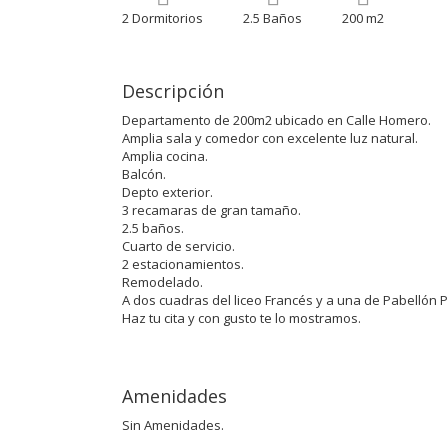
2 Dormitorios
2.5 Baños
200 m2
Descripción
Departamento de 200m2 ubicado en Calle Homero.
Amplia sala y comedor con excelente luz natural.
Amplia cocina.
Balcón.
Depto exterior.
3 recamaras de gran tamaño.
2.5 baños.
Cuarto de servicio.
2 estacionamientos.
Remodelado.
A dos cuadras del liceo Francés y a una de Pabellón 
Haz tu cita y con gusto te lo mostramos.
Amenidades
Sin Amenidades.