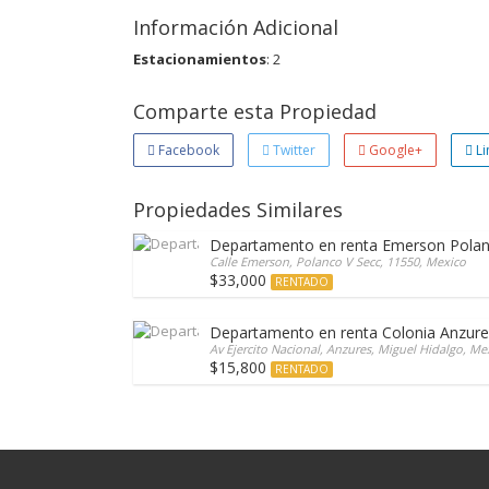
Información Adicional
Estacionamientos
: 2
Comparte esta Propiedad
Facebook
Twitter
Google+
Li
Propiedades Similares
Departamento en renta Emerson Pola
Calle Emerson, Polanco V Secc, 11550, Mexico
$33,000
RENTADO
Departamento en renta Colonia Anzures,
Av Ejercito Nacional, Anzures, Miguel Hidalgo, Me
$15,800
RENTADO