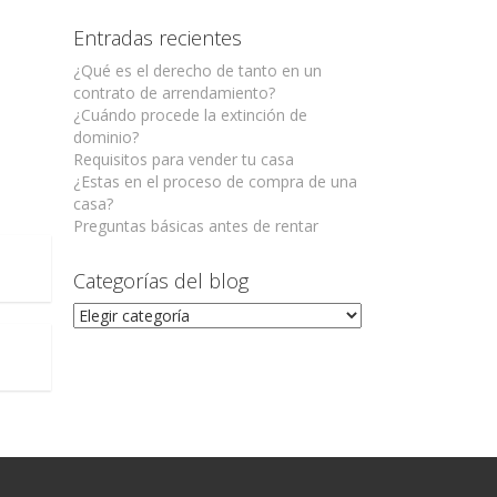
Entradas recientes
¿Qué es el derecho de tanto en un
contrato de arrendamiento?
¿Cuándo procede la extinción de
dominio?
Requisitos para vender tu casa
¿Estas en el proceso de compra de una
casa?
Preguntas básicas antes de rentar
ma Norte
Categorías del blog
Categorías
del
Poniente Torre Demet
go, Mexico
blog