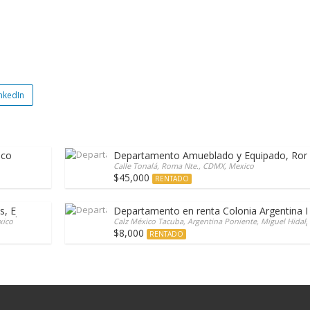
nkedIn
nco
Departamento Amueblado y Equipado, Ro
Calle Tonalá, Roma Nte., CDMX, Mexico
$45,000
RENTADO
 Ejercito Nacional.
Departamento en renta Colonia Argentina 
xico
Calz México Tacuba, Argentina Poniente, Miguel Hidal
$8,000
RENTADO