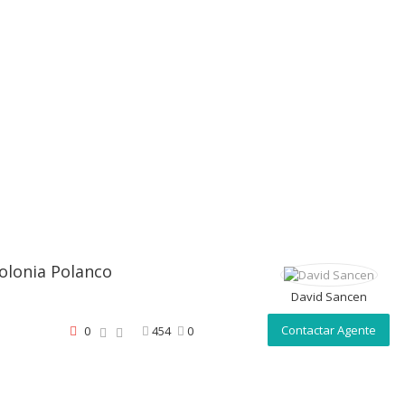
olonia Polanco
David Sancen
Contactar Agente
0
454
0