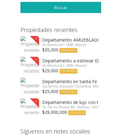
Propiedades recientes
Departamento AMUEBLADO a estrenar ELEVA co
Av Revolución 1880, Mexico
$35,000
EN RENTA
Departamento a estrenar ELEVA con las mejor
Av Revolución 1880, Mexico
$29,000
EN RENTA
Departamento en Santa Fe con bonita vista arb
Guillermo Gonzalez Camarena, Mexico
$25,000
EN RENTA
Departamento de lujo con terraza en venta Enc
Av. de los Poetas No. Exterior: 100,Torre Encinar, Mexico
$29,000,000
EN VENTA
Síguenos en redes sociales