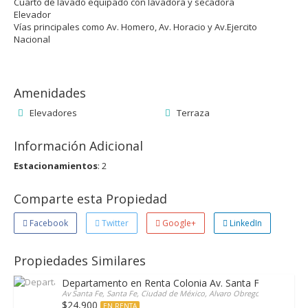
Cuarto de lavado equipado con lavadora y secadora
Elevador
Vías principales como Av. Homero, Av. Horacio y Av.Ejercito
Nacional
Amenidades
Elevadores
Terraza
Información Adicional
Estacionamientos
: 2
Comparte esta Propiedad
Facebook
Twitter
Google+
LinkedIn
Propiedades Similares
Departamento en Renta Colonia Av. Santa Fe, Magno
Av Santa Fe, Santa Fe, Ciudad de México, Alvaro Obregón, Mexico
$24,900
EN RENTA