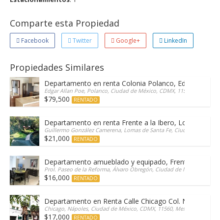
Comparte esta Propiedad
Facebook
Twitter
Google+
LinkedIn
Propiedades Similares
Departamento en renta Colonia Polanco, Edgar Allan 
Edgar Allan Poe, Polanco, Ciudad de México, CDMX, 11550, Mexico
$79,500
RENTADO
Departamento en renta Frente a la Ibero, Lomas de Sa
Guillermo González Camerena, Lomas de Santa Fe, Ciudad de México
$21,000
RENTADO
Departamento amueblado y equipado, Frente a Patio 
Prol. Paseo de la Reforma, Álvaro Obregón, Ciudad de México, Santa
$16,000
RENTADO
Departamento en Renta Calle Chicago Col. Nápoles
Chicago, Nápoles, Ciudad de México, CDMX, 11560, Mexico
$17,000
RENTADO