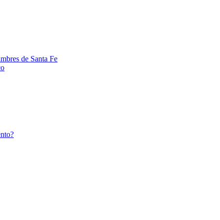
umbres de Santa Fe
co
ento?