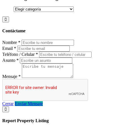
Categorías
del
blog
Contáctame
Nombre
*
Email
*
Teléfono / Celular
*
Asunto
*
Mensaje
*
Cerrar
Envíar Mensaje
Report Property Listing