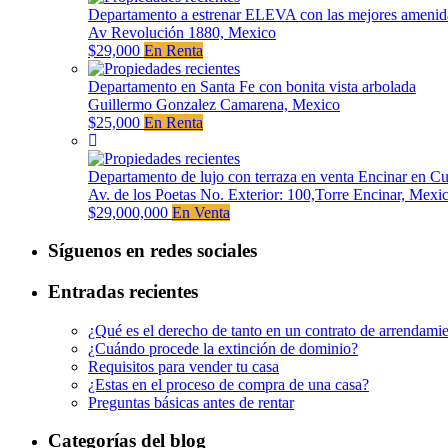
Departamento a estrenar ELEVA con las mejores amenid
Av Revolución 1880, Mexico
$29,000
En Renta
Departamento en Santa Fe con bonita vista arbolada
Guillermo Gonzalez Camarena, Mexico
$25,000
En Renta
Departamento de lujo con terraza en venta Encinar en C
Av. de los Poetas No. Exterior: 100,Torre Encinar, Mexi
$29,000,000
En Venta
Síguenos en redes sociales
Entradas recientes
¿Qué es el derecho de tanto en un contrato de arrendami
¿Cuándo procede la extinción de dominio?
Requisitos para vender tu casa
¿Estas en el proceso de compra de una casa?
Preguntas básicas antes de rentar
Categorías del blog