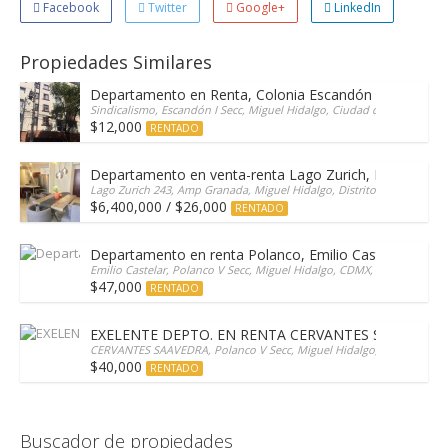
Facebook
Twitter
Google+
LinkedIn
Propiedades Similares
Departamento en Renta, Colonia Escandón
Sindicalismo, Escandón I Secc, Miguel Hidalgo, Ciudad de México, 11
$12,000
RENTADO
Departamento en venta-renta Lago Zurich, Polárea L
Lago Zurich 243, Amp Granada, Miguel Hidalgo, Distrito Federal, 115
$6,400,000 / $26,000
RENTADO
Departamento en renta Polanco, Emilio Castelar.
Emilio Castelar, Polanco V Secc, Miguel Hidalgo, CDMX, 11560, Mexic
$47,000
RENTADO
EXELENTE DEPTO. EN RENTA CERVANTES SAAVEDRA
CERVANTES SAAVEDRA, Polanco V Secc, Miguel Hidalgo, Distrito Feder
$40,000
RENTADO
Buscador de propiedades