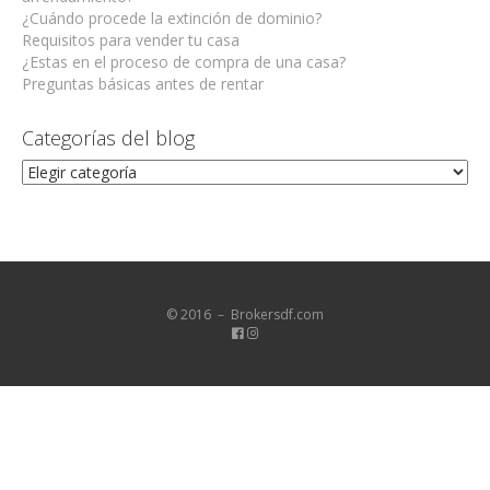
¿Cuándo procede la extinción de dominio?
Requisitos para vender tu casa
¿Estas en el proceso de compra de una casa?
Preguntas básicas antes de rentar
Categorías del blog
Categorías
del
blog
© 2016 － Brokersdf.com