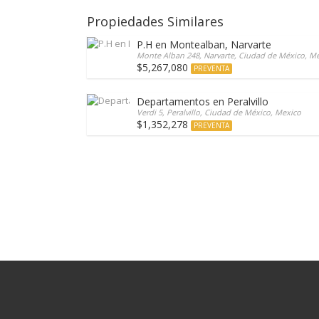
Propiedades Similares
P.H en Montealban, Narvarte
Monte Alban 248, Narvarte, Ciudad de México, M
$5,267,080
PREVENTA
Departamentos en Peralvillo
Verdi 5, Peralvillo, Ciudad de México, Mexico
$1,352,278
PREVENTA