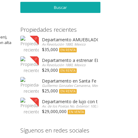
Propiedades recientes
en),
Departamento AMUEBLADO a estrenar ELEVA co
n alta
Av Revolución 1880, Mexico
$35,000
EN RENTA
Departamento a estrenar ELEVA con las mejor
Av Revolución 1880, Mexico
$29,000
EN RENTA
Departamento en Santa Fe con bonita vista arb
Guillermo Gonzalez Camarena, Mexico
$25,000
EN RENTA
Departamento de lujo con terraza en venta Enc
Av. de los Poetas No. Exterior: 100,Torre Encinar, Mexico
$29,000,000
EN VENTA
Síguenos en redes sociales