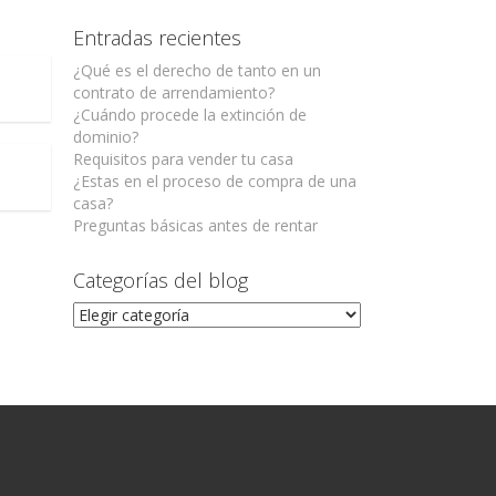
Entradas recientes
¿Qué es el derecho de tanto en un
contrato de arrendamiento?
¿Cuándo procede la extinción de
dominio?
Requisitos para vender tu casa
¿Estas en el proceso de compra de una
casa?
Preguntas básicas antes de rentar
Categorías del blog
Categorías
del
blog