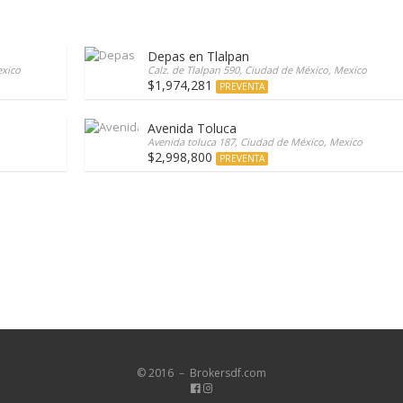
Depas en Tlalpan
exico
Calz. de Tlalpan 590, Ciudad de México, Mexico
$1,974,281
PREVENTA
Avenida Toluca
Avenida toluca 187, Ciudad de México, Mexico
$2,998,800
PREVENTA
© 2016 － Brokersdf.com