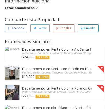
Información Adicional
Estacionamientos
: 2
Comparte esta Propiedad
Facebook
Twitter
Google+
LinkedIn
Propiedades Similares
Departamento en Renta Colonia Av. Santa Fe, Magno
Av Santa Fe, Santa Fe, Ciudad de México, Alvaro Obregón, Mexico
$24,900
EN RENTA
Departamento en Renta con Balcón en Desierto de Lo
Desierto de los Leones, Tetelpan, Ciudad de México, Mexico
$15,500
EN RENTA
Departamento En Renta Colonia Polanco Calle Platón
Platón, Polanco, Ciudad de México, CDMX, 11550, Mexico
$59,800
EN RENTA
Departamento en obra blanca en Venta, Colonia Polan